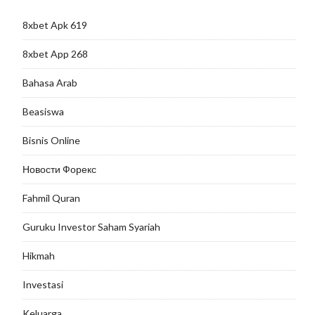
8xbet Apk 619
8xbet App 268
Bahasa Arab
Beasiswa
Bisnis Online
Новости Форекс
Fahmil Quran
Guruku Investor Saham Syariah
Hikmah
Investasi
Keluarga