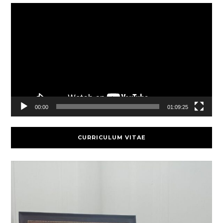
Video
Player
00:00
01:09:25
CURRICULUM VITAE