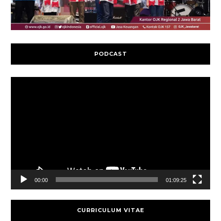
PODCAST
Video
Player
00:00
01:09:25
CURRICULUM VITAE