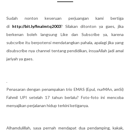
Sudah nonton keseruan perjuangan kami bertiga
di
http://bit.ly/finalmtq2003
? Silakan ditonton ya gaes, jika
berkenan boleh langsung Like dan Subscribe ya, karena
subcsribe itu berpotensi mendatangkan pahala, apalagi jika yang
disubscribe nya channel tentang pendidikan, insyaAllah jadi amal
jariyah ya gaes.
.
Penasaran dengan penampakan trio EMAS (Epul, nurMAn, amSi)
Fahmil UPI setelah 17 tahun berlalu? Foto-foto ini mencoba
menyajikan pe
rjalanan hidup terkini ketiganya.
Alhamdulillah, saya pernah mendapat dua pendamping, kakak,