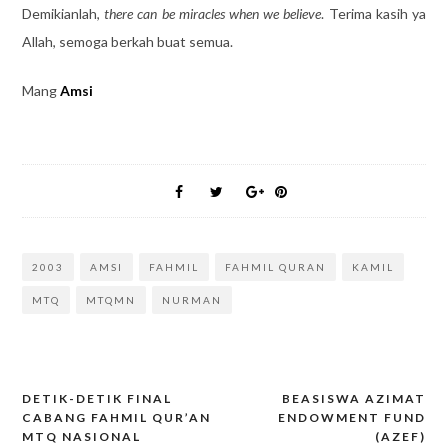
Demikianlah,
there can be miracles when we believe
. Terima kasih ya
Allah, semoga berkah buat semua.
Mang
Amsi
2003
AMSI
FAHMIL
FAHMIL QURAN
KAMIL
MTQ
MTQMN
NURMAN
DETIK-DETIK FINAL
BEASISWA AZIMAT
CABANG FAHMIL QUR’AN
ENDOWMENT FUND
Post
MTQ NASIONAL
(AZEF)