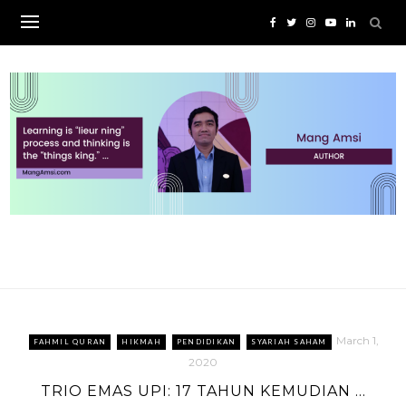
Skip
to
content
March 1,
FAHMIL QURAN
HIKMAH
PENDIDIKAN
SYARIAH SAHAM
2020
TRIO EMAS UPI: 17 TAHUN KEMUDIAN …