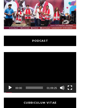
PODCAST
Video
Player
00:00
01:09:25
CURRICULUM VITAE