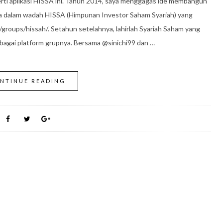
ti aplikasi HISSA ini. Tahun 2014, saya menggagas ide membangun
sia dalam wadah HISSA (Himpunan Investor Saham Syariah) yang
roups/hissah/. Setahun setelahnya, lahirlah Syariah Saham yang
agai platform grupnya. Bersama @sinichi99 dan …
NTINUE READING