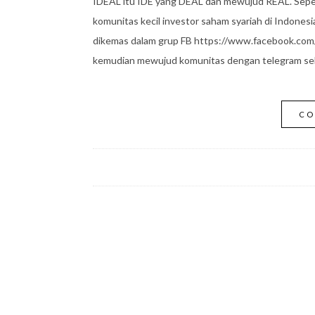
IDEAL itu IDE yang DEAL dan mewujud REAL. Seper
komunitas kecil investor saham syariah di Indone
dikemas dalam grup FB https://www.facebook.com/g
kemudian mewujud komunitas dengan telegram seb
CO