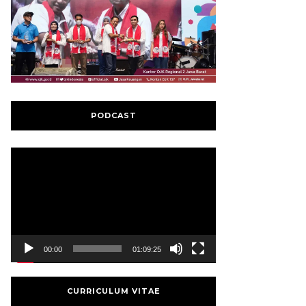
PODCAST
Video
Player
00:00
01:09:25
CURRICULUM VITAE