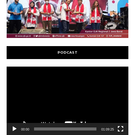
PODCAST
Video
Player
00:00
01:09:25