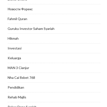
Новости Форекс
Fahmil Quran
Guruku Investor Saham Syariah
Hikmah
Investasi
Keluarga
MAN 3 Cianjur
Nha Cai 8xbet 768
Pendidikan
Rehab Majlis
Reksa Dana Syariah