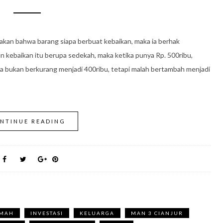
takan bahwa barang siapa berbuat kebaikan, maka ia berhak
kan kebaikan itu berupa sedekah, maka ketika punya Rp. 500ribu,
a bukan berkurang menjadi 400ribu, tetapi malah bertambah menjadi
NTINUE READING
KMAH
INVESTASI
KELUARGA
MAN 3 CIANJUR