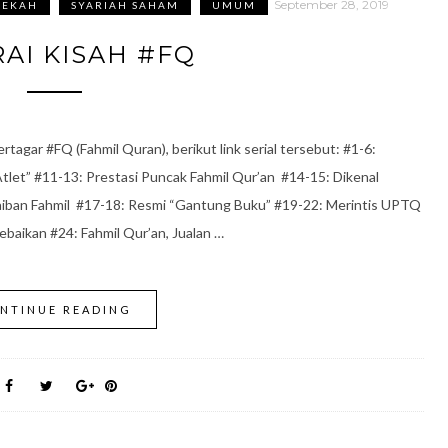
September 28, 2019
DEKAH
SYARIAH SAHAM
UMUM
AI KISAH #FQ
gar #FQ (Fahmil Quran), berikut link serial tersebut: #1-6:
tlet” #11-13: Prestasi Puncak Fahmil Qur’an #14-15: Dikenal
iban Fahmil #17-18: Resmi “Gantung Buku” #19-22: Merintis UPTQ
aikan #24: Fahmil Qur’an, Jualan …
NTINUE READING