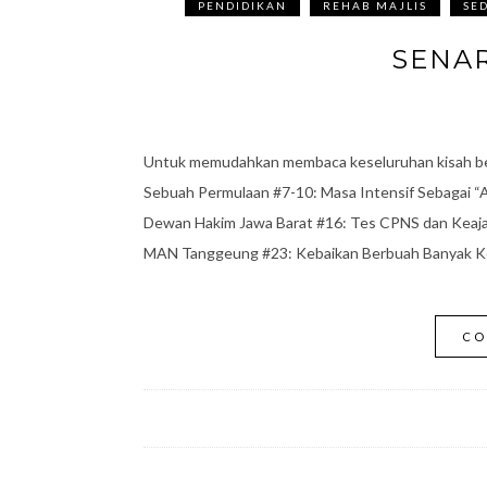
PENDIDIKAN
REHAB MAJLIS
SE
SENAR
Untuk memudahkan membaca keseluruhan kisah berta
Sebuah Permulaan #7-10: Masa Intensif Sebagai “A
Dewan Hakim Jawa Barat #16: Tes CPNS dan Keaja
MAN Tanggeung #23: Kebaikan Berbuah Banyak Keb
CO