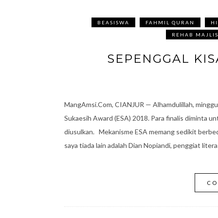
BEASISWA
FAHMIL QURAN
H
REHAB MAJLI
SEPENGGAL KISA
MangAmsi.Com, CIANJUR — Alhamdulillah, minggu lal
Sukaesih Award (ESA) 2018. Para finalis diminta u
diusulkan. Mekanisme ESA memang sedikit berbeda.
saya tiada lain adalah Dian Nopiandi, penggiat lite
CO