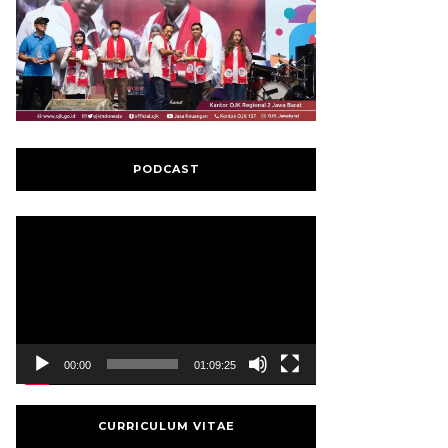
PODCAST
Video
Player
00:00
01:09:25
CURRICULUM VITAE