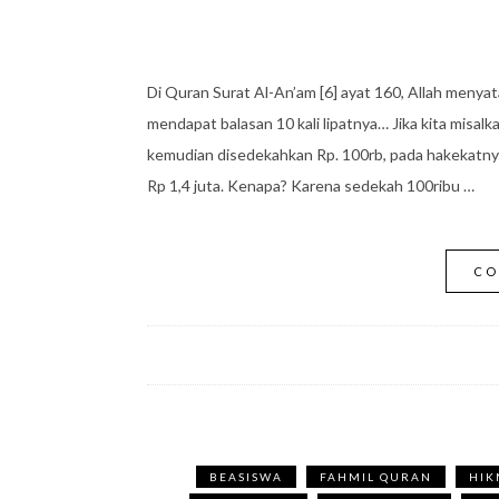
Di Quran Surat Al-An’am [6] ayat 160, Allah menya
mendapat balasan 10 kali lipatnya… Jika kita misal
kemudian disedekahkan Rp. 100rb, pada hakekatny
Rp 1,4 juta. Kenapa? Karena sedekah 100ribu …
CO
BEASISWA
FAHMIL QURAN
HI