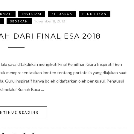
IKMAH
INVESTASI
KELUARGA
PENDIDIKAN
November 11, 2018
S
SEDEKAH
H DARI FINAL ESA 2018
u saya ditakdirkan mengikuti Final Pemilihan Guru Inspiratif Een
ntuk mempresentasikan konten tentang portofolio yang diajukan saat
 Guru inspiratif hanya boleh didaftarkan oleh pengusul. Pengusul
rasi melalui Rumah Baca …
NTINUE READING