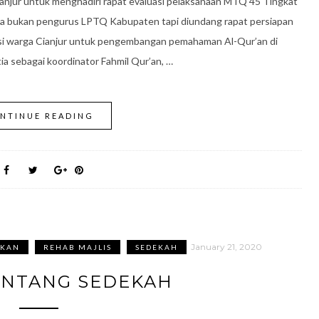
anjur untuk menghadiri rapat evaluasi pelaksanaan MTQ 45 Tingkat
ya bukan pengurus LPTQ Kabupaten tapi diundang rapat persiapan
busi warga Cianjur untuk pengembangan pemahaman Al-Qur’an di
a sebagai koordinator Fahmil Qur’an, …
NTINUE READING
January 21, 2020
IKAN
REHAB MAJLIS
SEDEKAH
ENTANG SEDEKAH