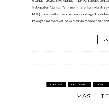
6 Januari 2020. Saya diundang LPTQ Kabupaten Ci
Kabupaten Cianjur. Yang mengherankan adalah sa
MTQ. Saya niatkan saja bahwa ini sebagai kontri
kalangan masyarakat. Saya diminta membantu paniti
CO
HIKMAH
KELUARGA
PENDID
MASIH T