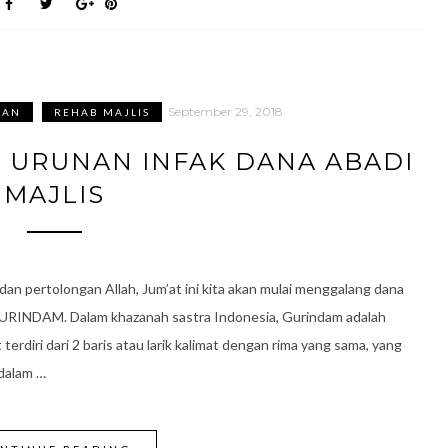
September 29, 2018
KAN
REHAB MAJLIS
 URUNAN INFAK DANA ABADI
MAJLIS
an pertolongan Allah, Jum’at ini kita akan mulai menggalang dana
GURINDAM. Dalam khazanah sastra Indonesia, Gurindam adalah
t terdiri dari 2 baris atau larik kalimat dengan rima yang sama, yang
dalam …