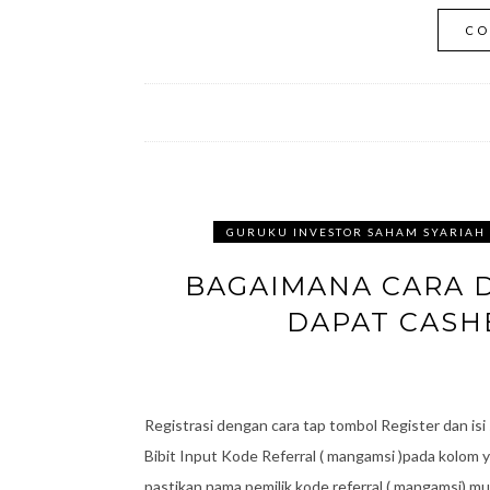
CO
GURUKU INVESTOR SAHAM SYARIAH
BAGAIMANA CARA D
DAPAT CASH
Registrasi dengan cara tap tombol Register dan isi
Bibit Input Kode Referral ( mangamsi )pada kolom
pastikan nama pemilik kode referral ( mangamsi) mu