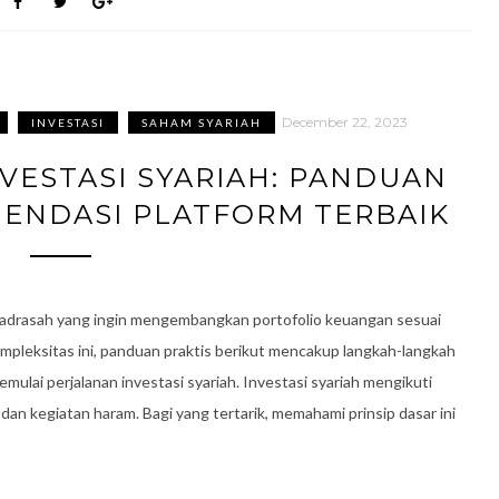
December 22, 2023
INVESTASI
SAHAM SYARIAH
VESTASI SYARIAH: PANDUAN
MENDASI PLATFORM TERBAIK
madrasah yang ingin mengembangkan portofolio keuangan sesuai
mpleksitas ini, panduan praktis berikut mencakup langkah-langkah
ulai perjalanan investasi syariah. Investasi syariah mengikuti
a dan kegiatan haram. Bagi yang tertarik, memahami prinsip dasar ini