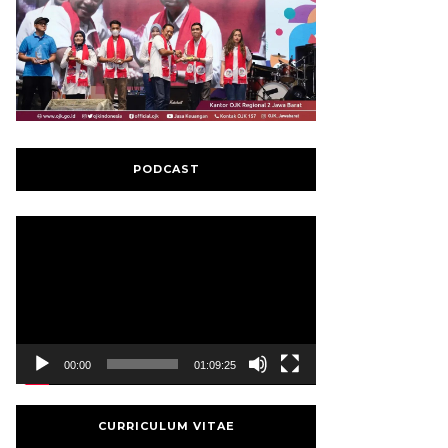
PODCAST
Video
Player
00:00
01:09:25
CURRICULUM VITAE