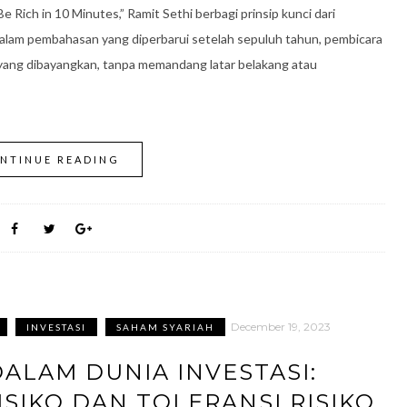
e Rich in 10 Minutes,” Ramit Sethi berbagi prinsip kunci dari
” Dalam pembahasan yang diperbarui setelah sepuluh tahun, pembicara
yang dibayangkan, tanpa memandang latar belakang atau
NTINUE READING
December 19, 2023
INVESTASI
SAHAM SYARIAH
DALAM DUNIA INVESTASI:
SIKO DAN TOLERANSI RISIKO