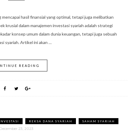
 mencapai hasil finansial yang optimal, tetapi juga melibatkan
spek krusial dalam manajemen investasi syariah adalah strategi
a sekadar konsep umum dalam dunia keuangan, tetapi juga sebuah
i syariah. Artikel ini akan …
NTINUE READING
INVESTASI
REKSA DANA SYARIAH
SAHAM SYARIAH
December 23, 2023