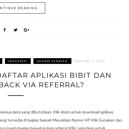
NTINUE READING
December 21, 2023
INVESTASI
SAHAM SYARIAH
AFTAR APLIKASI BIBIT DAN
BACK VIA REFERRAL?
 semua data yang dibutuhkan. Klik disini untuk download aplikasi
 yang tersedia di bagian bawah Masukkan Nomor HP Klik Gunakan dan
ncul pada bagian bawah kolom referral Klik Lanjutkan untuk