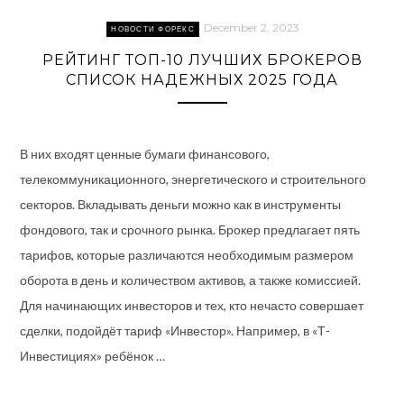
December 2, 2023
НОВОСТИ ФОРЕКС
РЕЙТИНГ ТОП-10 ЛУЧШИХ БРОКЕРОВ
СПИСОК НАДЕЖНЫХ 2025 ГОДА
В них входят ценные бумаги финансового,
телекоммуникационного, энергетического и строительного
секторов. Вкладывать деньги можно как в инструменты
фондового, так и срочного рынка. Брокер предлагает пять
тарифов, которые различаются необходимым размером
оборота в день и количеством активов, а также комиссией.
Для начинающих инвесторов и тех, кто нечасто совершает
сделки, подойдёт тариф «Инвестор». Например, в «Т-
Инвестициях» ребёнок …