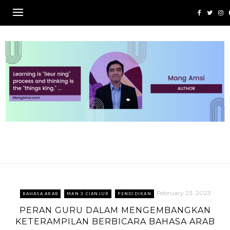
Skip
to
content
February 23, 2023
BAHASA ARAB
MAN 3 CIANJUR
PENDIDIKAN
PERAN GURU DALAM MENGEMBANGKAN
KETERAMPILAN BERBICARA BAHASA ARAB