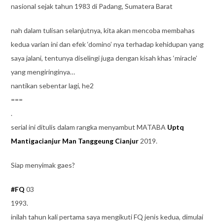
nasional sejak tahun 1983 di Padang, Sumatera Barat
nah dalam tulisan selanjutnya, kita akan mencoba membahas
kedua varian ini dan efek ‘domino’ nya terhadap kehidupan yang
saya jalani, tentunya diselingi juga dengan kisah khas ‘miracle’
yang mengiringinya…
nantikan sebentar lagi, he2
===
.
serial ini ditulis dalam rangka menyambut MATABA
Uptq
Mantigacianjur
Man Tanggeung Cianjur
2019.
Siap menyimak gaes?
#
FQ
03
1993.
inilah tahun kali pertama saya mengikuti FQ jenis kedua, dimulai