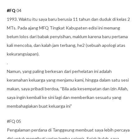
#
FQ
04
1993. Waktu itu saya baru berusia 11 tahun dan duduk di kelas 2
MTs. Pada ajang MFQ Tingkat Kabupaten edisi ini memang
belum lolos dari babak penyisihan, maklum karena baru pertama
kali mencoba, dan kalah jam terbang, he2 (sebuah apologi atas
kekurangsiapan).
.
Namun, yang paling berkesan dari perhelatan ini adalah
keramahan keluarga yang menjamu kami, hingga dalam satu sesi
makan, saya pribadi berdoa, “Bila ada kesempatan dan izin Allah,
saya ingin kembali ke sini la
gi dan memberikan sesuatu yang
membahagiakan buat keluarga ini”
#FQ 05
Pengalaman perdana di Tanggeung membuat saya lebih percaya
diri untuk mengikuti varian lomba sejenis. Sejak itulah, saya