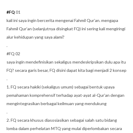
#
FQ
01
kali ini saya ingin bercerita mengenai Fahmil Qur’an. mengapa
Fahmil Qur’an (selanjutnya disingkat FQ) ini sering kali mengiringi
alur kehidupan yang saya alami?
.
#FQ 02
saya ingin mendefinisikan sekaligus mendeskripsikan dulu apa itu
FQ? secara garis besar, FQ disini dapat kita bagi menjadi 2 konsep
.
1. FQ secara hakiki (sekaligus umum) sebagai bentuk upaya
pemahaman komprehensif terhadap ayat-ayat al-Qur’an dengan
mengintegrasikan berbagai keilmuan yang mendukung
.
2. FQ secara khusus diasosiasikan sebagai salah satu bidang
lomba dalam perhelatan MTQ yang mulai diperlombakan secara