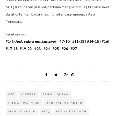
MTQ Kabupaten plus kali pertama mengikuti MTQ Provinsi Jawa
Barat di tengah badai krisis moneter yang menerpa Asia
Tenggara.
Serial lainnya …
#1-6 (
Anda sedang membacanya
)
|
#7-10
|
#11-13
|
#14-15
|
#16
|
#17-18
|
#19-22
|
#23
|
#24
|
#25
|
#26
|
#27
#FQ
CIBEBER
FAHMIL QURAN
HILMAN WAHYUDI
KABUPATEN CIANJUR
MAN 1 CIANJUR
MTQ
MTS AL KAROMAH