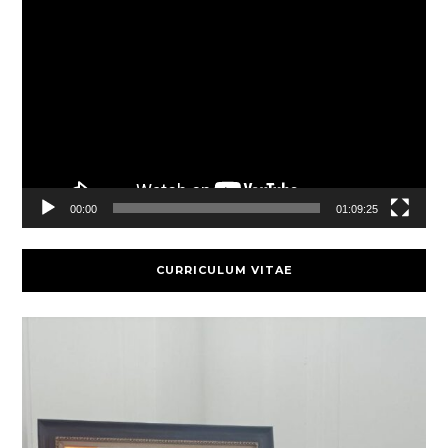
Video
Player
00:00
01:09:25
CURRICULUM VITAE