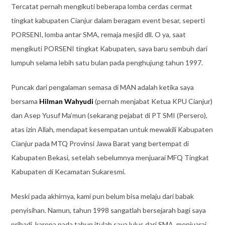
Tercatat pernah mengikuti beberapa lomba cerdas cermat
tingkat kabupaten Cianjur dalam beragam event besar, seperti
PORSENI, lomba antar SMA, remaja mesjid dll. O ya, saat
mengikuti PORSENI tingkat Kabupaten, saya baru sembuh dari
lumpuh selama lebih satu bulan pada penghujung
tahun 1997.
Puncak dari pengalaman semasa di MAN adalah ketika saya
bersama
Hilman Wahyudi
(pernah menjabat Ketua KPU Cianjur)
dan Asep Yusuf Ma’mun (sekarang pejabat di PT SMI (Persero),
atas izin Allah, mendapat kesempatan untuk mewakili Kabupaten
Cianjur pada MTQ Provinsi Jawa Barat yang bertempat di
Kabupaten Bekasi, setelah sebelumnya menjuarai MFQ Tingkat
Kabupaten di Kecamatan Sukaresmi.
Meski pada akhirnya, kami pun belum bisa melaju dari babak
penyisihan. Namun, tahun 1998 sangatlah bersejarah bagi saya
pribadi, karena pada tahun itulah saya lulus dari SMA, menjuarai