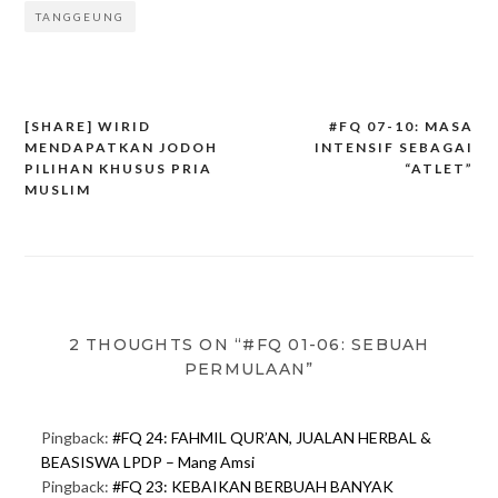
TANGGEUNG
[SHARE] WIRID
#FQ 07-10: MASA
MENDAPATKAN JODOH
INTENSIF SEBAGAI
Post
PILIHAN KHUSUS PRIA
“ATLET”
navigation
MUSLIM
2 THOUGHTS ON “#FQ 01-06: SEBUAH
PERMULAAN”
Pingback:
#FQ 24: FAHMIL QUR’AN, JUALAN HERBAL &
BEASISWA LPDP – Mang Amsi
Pingback:
#FQ 23: KEBAIKAN BERBUAH BANYAK